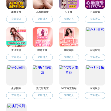
1/10
2/10
3/
公众号
学科平台
校友天地
就业信息
四虎tv-四虎tv入口-四虎tv在线观看 地址：河南省郑州市金水区东风路5
号